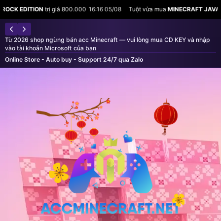
800.000
16:16 05/08
Tuột vừa mua
MINECRAFT JAVA & BEDROCK EDITION
tr
Từ 2026 shop ngừng bán acc Minecraft — vui lòng mua CD KEY và nhập
vào tài khoản Microsoft của bạn
Online Store - Auto buy - Support 24/7 qua Zalo