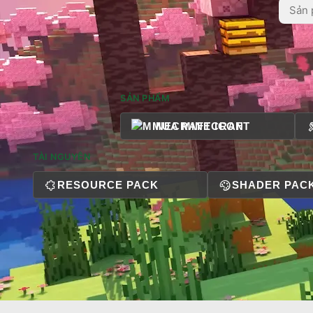
SẢN PHẨM
MUA MINECRAFT
TÀI NGUYÊN
RESOURCE PACK
SHADER PAC