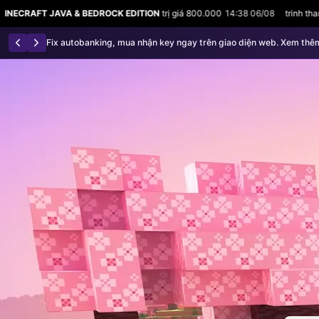
ITION
trị giá 800.000
14:38 06/08
trinh thanhhai vừa mua
MINECRAFT JAVA 
Từ 2026 shop ngừng bán acc Minecraft — vui lòng mua CD KEY và 