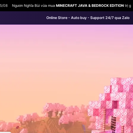
MINECRAFT JAVA & BEDROCK EDITION
trị giá 800.000
19:12 05/08
hoang n
Online Store - Auto buy - Support 24/7 qua Zalo