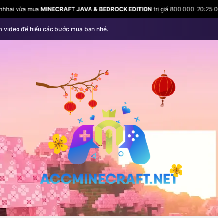
& BEDROCK EDITION
trị giá 800.000
20:25 05/08
Ngươn Nghĩa Bùi vừa mua
nhập vào tài khoản Microsoft của bạn