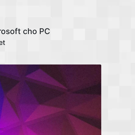
rosoft cho PC
et