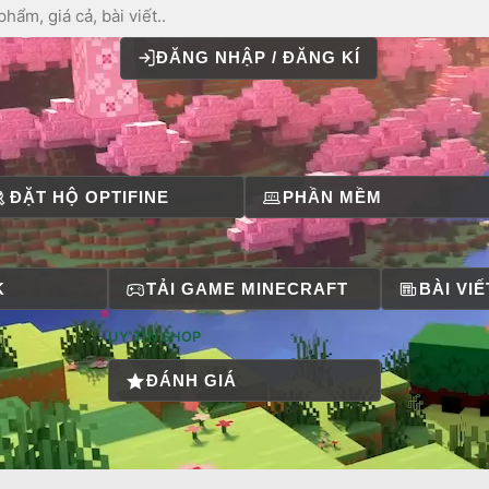
ĐĂNG NHẬP / ĐĂNG KÍ
ĐẶT HỘ OPTIFINE
PHẦN MỀM
K
TẢI GAME MINECRAFT
BÀI VIẾ
UY TÍN SHOP
ĐÁNH GIÁ