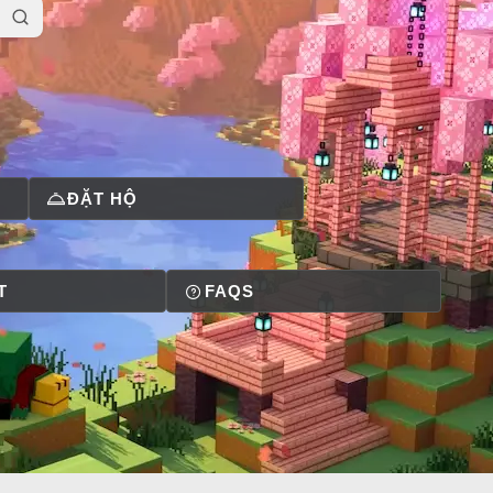
ĐẶT HỘ
T
FAQS