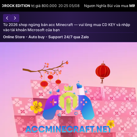
á 800.000
20:25 05/08
Ngươn Nghĩa Bùi vừa mua
MINECRAFT JAVA & BEDRO
Từ 2026 shop ngừng bán acc Minecraft — vui lòng mua CD KEY và nhập
vào tài khoản Microsoft của bạn
Online Store - Auto buy - Support 24/7 qua Zalo