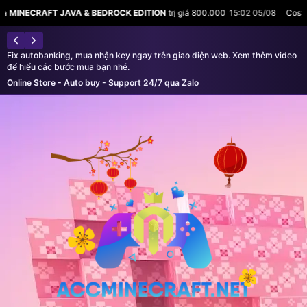
FT JAVA & BEDROCK EDITION
trị giá 800.000
15:02 05/08
Cosy vừa mua
MI
Fix autobanking, mua nhận key ngay trên giao diện web. Xem thêm video
để hiểu các bước mua bạn nhé.
Online Store - Auto buy - Support 24/7 qua Zalo